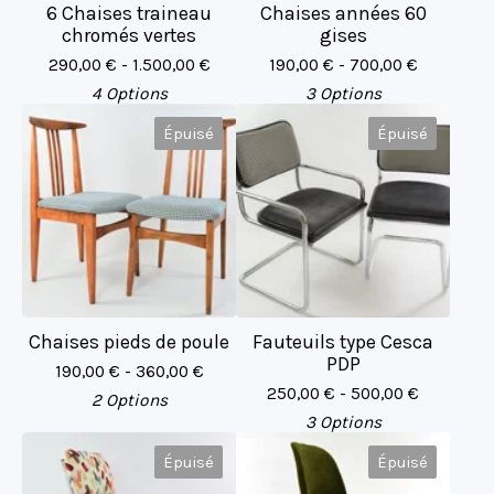
6 Chaises traineau
Chaises années 60
chromés vertes
gises
290,00
€
- 1.500,00
€
190,00
€
- 700,00
€
4 Options
3 Options
Épuisé
Épuisé
Chaises pieds de poule
Fauteuils type Cesca
PDP
190,00
€
- 360,00
€
250,00
€
- 500,00
€
2 Options
3 Options
Épuisé
Épuisé