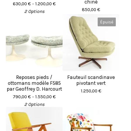
chiné
630,00
€
- 1.200,00
€
850,00
€
2 Options
Épuisé
Reposes pieds /
Fauteuil scandinave
ottomans modèle F585
pivotant vert
par Geoffrey D. Harcourt
1.250,00
€
790,00
€
- 1.550,00
€
2 Options