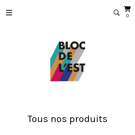
Voi
0
0
le
art
pa
Tous nos produits