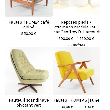
Fauteuil HOM24 café
Reposes pieds /
chiné
ottomans modèle F585
par Geoffrey D. Harcourt
850,00
€
790,00
€
- 1.550,00
€
2 Options
Fauteuil scandinave
Fauteuil KOMPAS jaune
pivotant vert
630,00
€
- 1.200,00
€