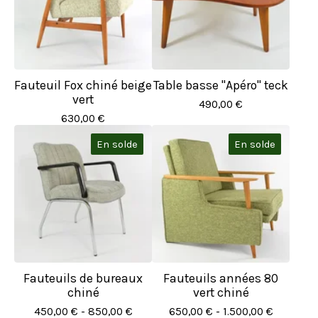
Fauteuil Fox chiné beige
Table basse "Apéro" teck
vert
490,00
€
630,00
€
En solde
En solde
Fauteuils de bureaux
Fauteuils années 80
chiné
vert chiné
450,00
€
- 850,00
€
650,00
€
- 1.500,00
€