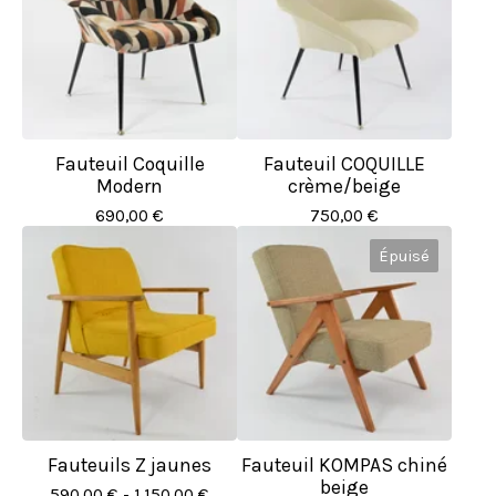
Fauteuil Coquille
Fauteuil COQUILLE
Modern
crème/beige
690,00
€
750,00
€
Épuisé
Fauteuils Z jaunes
Fauteuil KOMPAS chiné
beige
590,00
€
- 1.150,00
€