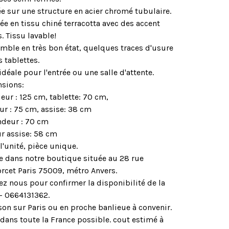
e sur une structure en acier chromé tubulaire.
e en tissu chiné terracotta avec des accent
. Tissu lavable!
emble en très bon état, quelques traces d'usure
s tablettes.
idéale pour l'entrée ou une salle d'attente.
sions:
ur : 125 cm, tablette: 70 cm,
ur : 75 cm, assise: 38 cm
ndeur : 70 cm
ur assise: 58 cm
 l'unité, pièce unique.
le dans notre boutique située au 28 rue
rcet Paris 75009, métro Anvers.
ez nous pour confirmer la disponibilité de la
 - 0664131362.
son sur Paris ou en proche banlieue à convenir.
dans toute la France possible. cout estimé à