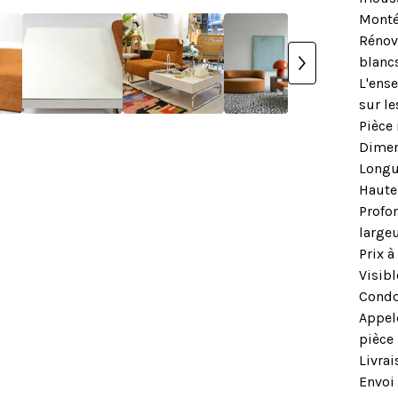
Monté
Rénové
blancs
L'ens
sur le
Pièce 
Dimen
Longue
Haute
Profo
large
Prix à
Visib
Condo
Appel
pièce
Livrai
Envoi 