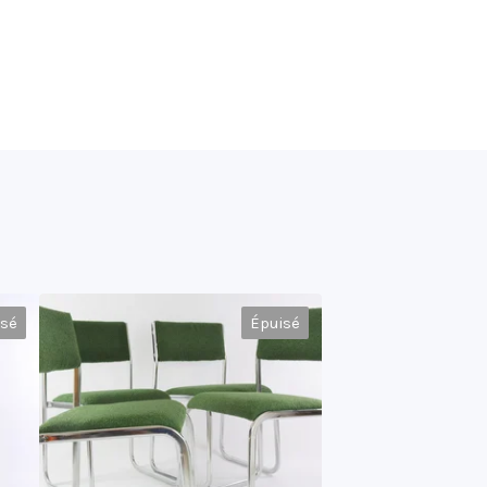
isé
Épuisé