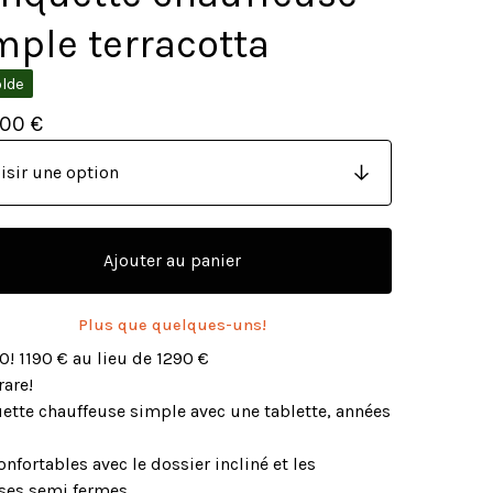
mple terracotta
olde
0,00
€
Ajouter au panier
Plus que quelques-uns!
! 1190 € au lieu de 1290 €
rare!
ette chauffeuse simple avec une tablette, années
onfortables avec le dossier incliné et les
es semi fermes.