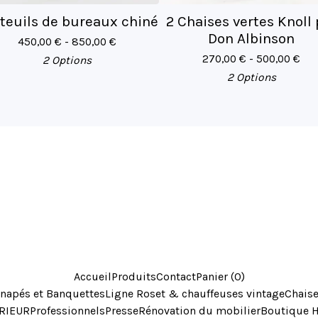
teuils de bureaux chiné
2 Chaises vertes Knoll 
Don Albinson
450,00
€
- 850,00
€
270,00
€
- 500,00
€
2 Options
2 Options
Accueil
Produits
Contact
Panier (
0
)
napés et Banquettes
Ligne Roset & chauffeuses vintage
Chaise
ERIEUR
Professionnels
Presse
Rénovation du mobilier
Boutique H