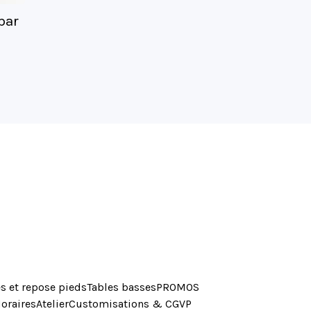
par
s et repose pieds
Tables basses
PROMOS
oraires
Atelier
Customisations & CGVP