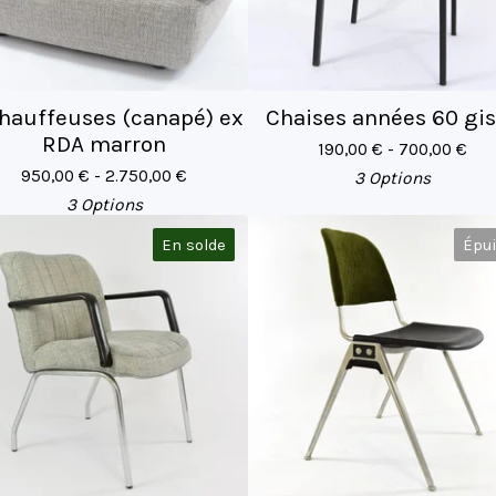
hauffeuses (canapé) ex
Chaises années 60 gi
RDA marron
190,00
€
- 700,00
€
950,00
€
- 2.750,00
€
3 Options
3 Options
En solde
Épu