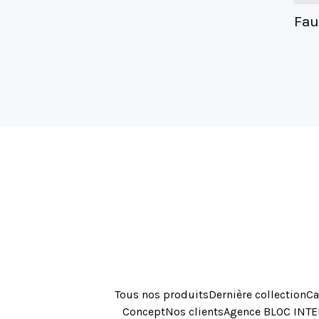
Fau
Tous nos produits
Dernière collection
Ca
Concept
Nos clients
Agence BLOC INT