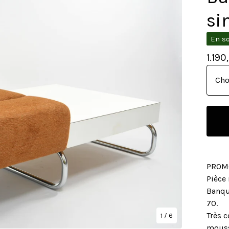
si
En s
1.19
PROMO
Pièce 
Banqu
70.
Très c
1
/ 6
mouss