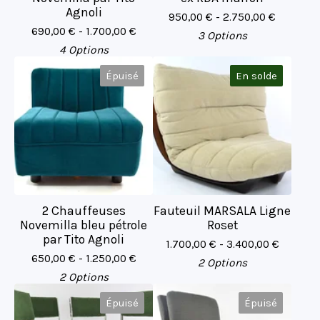
Agnoli
950,00
€
- 2.750,00
€
690,00
€
- 1.700,00
€
3 Options
4 Options
Épuisé
En solde
2 Chauffeuses
Fauteuil MARSALA Ligne
Novemilla bleu pétrole
Roset
par Tito Agnoli
1.700,00
€
- 3.400,00
€
650,00
€
- 1.250,00
€
2 Options
2 Options
Épuisé
Épuisé