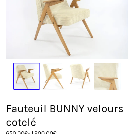
Fauteuil BUNNY velours
cotelé
650,00
€
- 1.200,00
€