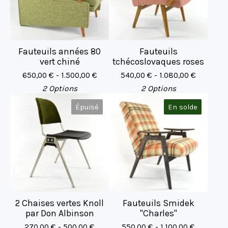
Fauteuils années 80
Fauteuils
vert chiné
tchécoslovaques roses
650,00
€
- 1.500,00
€
540,00
€
- 1.080,00
€
2 Options
2 Options
Épuisé
En solde
2 Chaises vertes Knoll
Fauteuils Smidek
par Don Albinson
"Charles"
270,00
€
- 500,00
€
550,00
€
- 1.100,00
€