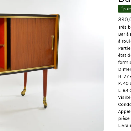
Épui
390
Très b
Bar à 
à roul
Partie
état d
formic
Dimen
H: 77
P: 40
L: 84
Visib
Condo
Appel
pièce
Livrai