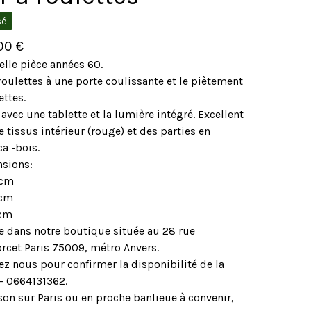
sé
,00
€
elle pièce années 60.
roulettes à une porte coulissante et le piètement
ettes.
 avec une tablette et la lumière intégré. Excellent
e tissus intérieur (rouge) et des parties en
a -bois.
sions:
 cm
 cm
 cm
le dans notre boutique située au 28 rue
rcet Paris 75009, métro Anvers.
ez nous pour confirmer la disponibilité de la
 - 0664131362.
son sur Paris ou en proche banlieue à convenir,