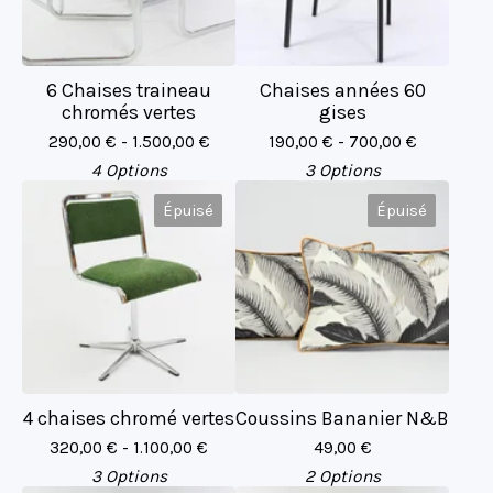
6 Chaises traineau
Chaises années 60
chromés vertes
gises
290,00
€
- 1.500,00
€
190,00
€
- 700,00
€
4 Options
3 Options
Épuisé
Épuisé
4 chaises chromé vertes
Coussins Bananier N&B
320,00
€
- 1.100,00
€
49,00
€
3 Options
2 Options