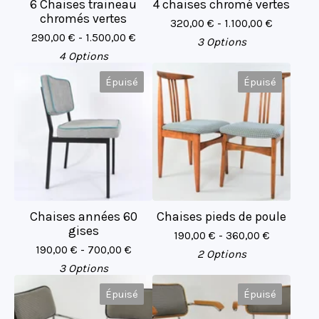
6 Chaises traineau
4 chaises chromé vertes
chromés vertes
320,00
€
- 1.100,00
€
290,00
€
- 1.500,00
€
3 Options
4 Options
Épuisé
Épuisé
Chaises années 60
Chaises pieds de poule
gises
190,00
€
- 360,00
€
190,00
€
- 700,00
€
2 Options
3 Options
Épuisé
Épuisé