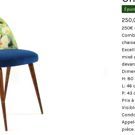
Épui
250
250€ a
Combi
chais
Excell
mixé a
devan
Dimen
H: 80
L: 46
P: 43
Prix à
Visib
Condo
Appel
pièce