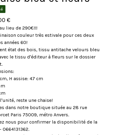
sé
,00
€
u lieu de 290€!!!
naison couleur très estivale pour ces deux
es années 60!
ent état des bois, tissu antitache velours bleu
vec le tissu d'éditeur à fleurs sur le dossier
t.
sions:
 cm, H assise: 47 cm
 cm
 cm
 l'unité, reste une chaise!
les dans notre boutique située au 28 rue
rcet Paris 75009, métro Anvers.
ez nous pour confirmer la disponibilité de la
 - 0664131362.