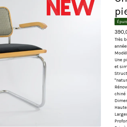
pi
Épui
390
Très b
année
Modèle
Une p
et sim
Struct
"natur
Rénové
chiné 
Dimen
Haute
Large
Profo