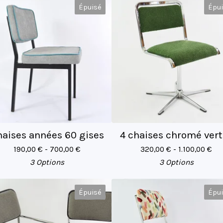
Épuisé
Épu
aises années 60 gises
4 chaises chromé vert
190,00
€
- 700,00
€
320,00
€
- 1.100,00
€
3 Options
3 Options
Épuisé
Épu