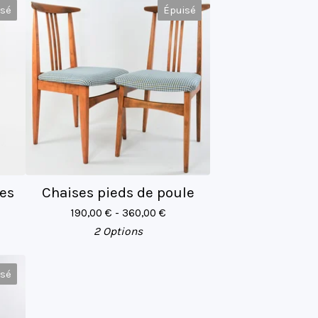
isé
Épuisé
es
Chaises pieds de poule
190,00
€
- 360,00
€
2 Options
isé