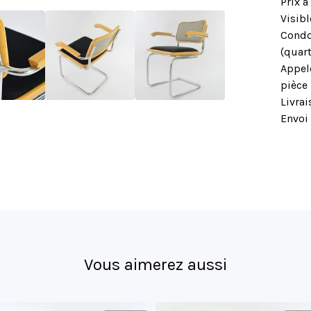
Prix à
Visib
Condo
(quart
Appel
pièce
Livrai
Envoi 
Vous aimerez aussi