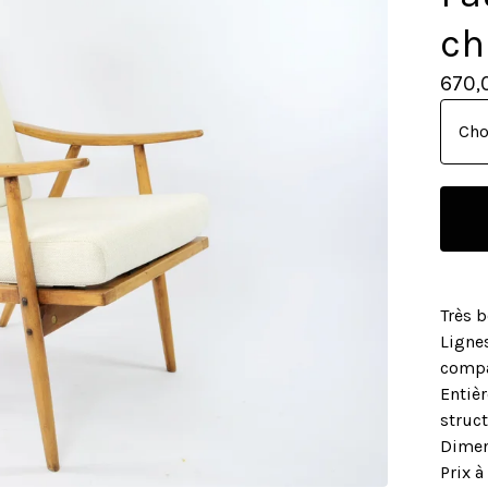
ch
670,
Très 
Lignes
compac
Entièr
struct
Dimen
Prix à