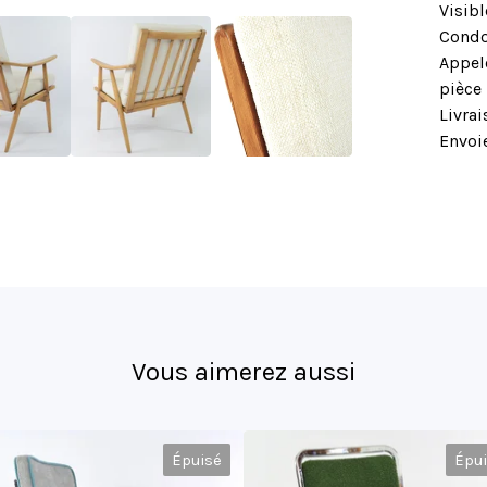
Visib
Condo
Appel
pièce
Livrai
Envoie
Vous aimerez aussi
Épuisé
Épu