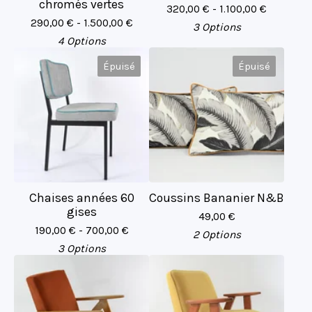
chromés vertes
320,00
€
- 1.100,00
€
290,00
€
- 1.500,00
€
3 Options
4 Options
Épuisé
Épuisé
Chaises années 60
Coussins Bananier N&B
gises
49,00
€
190,00
€
- 700,00
€
2 Options
3 Options