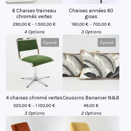
6 Chaises traineau
Chaises années 60
chromés vertes
gises
290,00
€
- 1.500,00
€
190,00
€
- 700,00
€
4 Options
3 Options
Épuisé
Épuisé
4 chaises chromé vertes
Coussins Bananier N&B
320,00
€
- 1.100,00
€
49,00
€
3 Options
2 Options