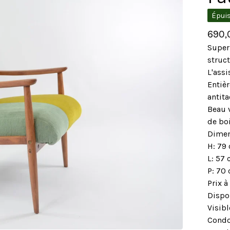
Épui
690
Super
struct
L'assi
Entièr
antita
Beau v
de boi
Dimen
H: 79
L: 57
P: 70 
Prix à
Dispon
Visib
Condo