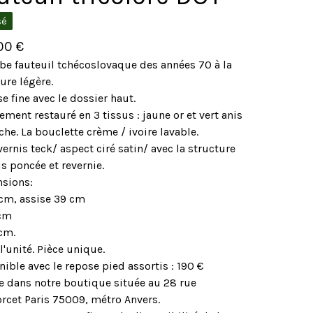
sé
,00
€
be fauteuil tchécoslovaque des années 70 à la
ure légère.
se fine avec le dossier haut.
ement restauré en 3 tissus : jaune or et vert anis
che. La bouclette crème / ivoire lavable.
ernis teck/ aspect ciré satin/ avec la structure
s poncée et revernie.
sions:
 cm, assise 39 cm
 cm
cm.
 l'unité. Pièce unique.
ible avec le repose pied assortis : 190 €
le dans notre boutique située au 28 rue
rcet Paris 75009, métro Anvers.