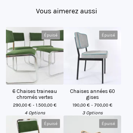
Vous aimerez aussi
Épuisé
Épuisé
6 Chaises traineau
Chaises années 60
chromés vertes
gises
290,00
€
- 1.500,00
€
190,00
€
- 700,00
€
4 Options
3 Options
Épuisé
Épuisé