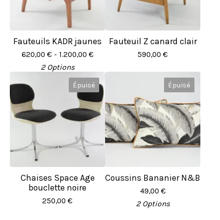
Fauteuils KADR jaunes
Fauteuil Z canard clair
620,00
€
- 1.200,00
€
590,00
€
2 Options
Épuisé
Épuisé
Chaises Space Age
Coussins Bananier N&B
bouclette noire
49,00
€
250,00
€
2 Options