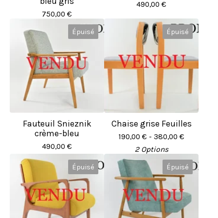
bleu gris
490,00
€
750,00
€
Épuisé
Épuisé
Fauteuil Snieznik
Chaise grise Feuilles
crème-bleu
190,00
€
- 380,00
€
490,00
€
2 Options
Épuisé
Épuisé