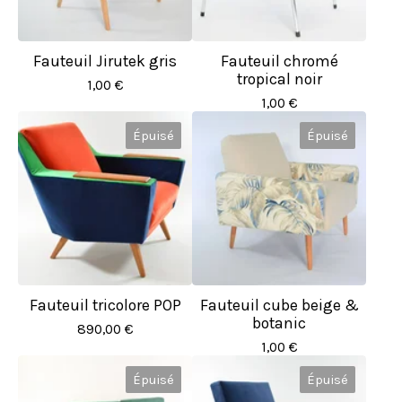
Fauteuil Jirutek gris
Fauteuil chromé
tropical noir
1,00
€
1,00
€
Épuisé
Épuisé
Fauteuil tricolore POP
Fauteuil cube beige &
botanic
890,00
€
1,00
€
Épuisé
Épuisé