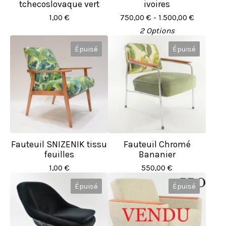
tchecoslovaque vert
ivoires
1,00
€
750,00
€
- 1.500,00
€
2 Options
Épuisé
Épuisé
Fauteuil SNIZENIK tissu
Fauteuil Chromé
feuilles
Bananier
1,00
€
550,00
€
Épuisé
Épuisé