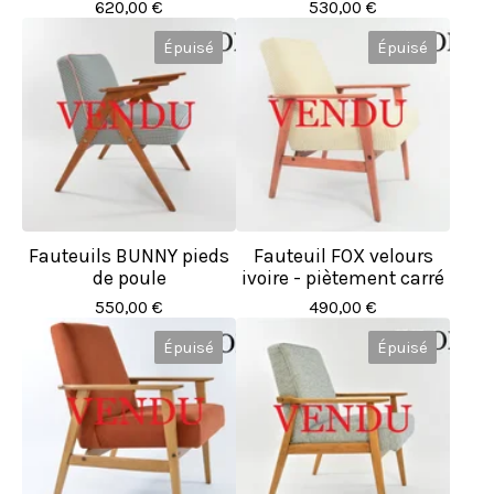
620,00
€
530,00
€
Épuisé
Épuisé
Fauteuils BUNNY pieds
Fauteuil FOX velours
de poule
ivoire - piètement carré
550,00
€
490,00
€
Épuisé
Épuisé